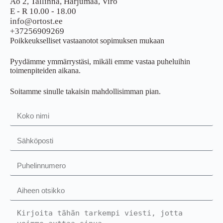
Ao 2, Tallinna, Harjumaa, Viro
E - R 10.00 - 18.00
info@ortost.ee
+37256909269
Poikkeukselliset vastaanotot sopimuksen mukaan
Pyydämme ymmärrystäsi, mikäli emme vastaa puheluihin
toimenpiteiden aikana.
Soitamme sinulle takaisin mahdollisimman pian.